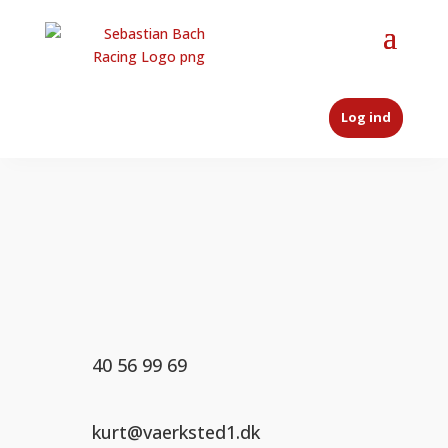
Log ind
40 56 99 69
kurt@vaerksted1.dk