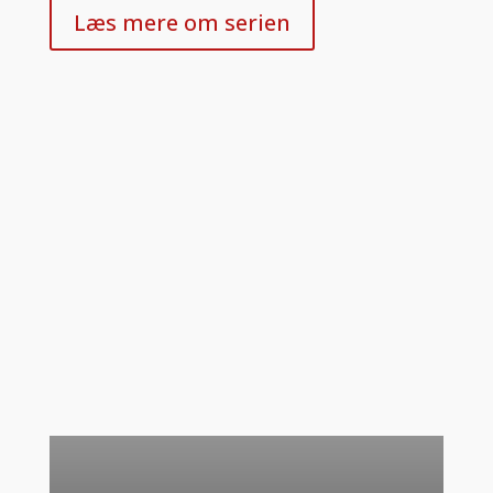
Læs mere om serien
Sebastians