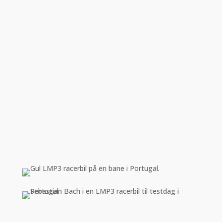
Sidste trin før Le Mans
Samarbejde med erfarne teams
Fuld endurance-erfaring på højeste niveau
Debut i 24H Le Mans
Fast plads i WEC-program
Etablering som professionel endurance-kører