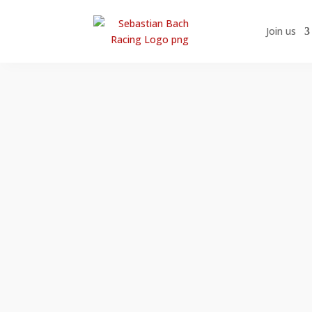
Join us
–
2 plads i Trofeo-mesterskabet med 4 podieplac
3 plads i Trofeo-mesterskabet med 5 podieplac