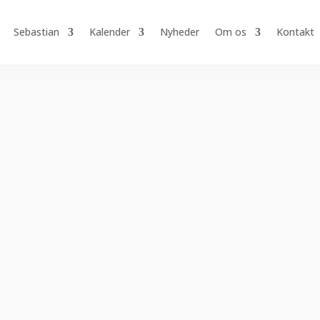
Sebastian
Kalender
Nyheder
Om os
Kontakt
eringer, heraf 3 sejre
eringer, heraf 2 sejre.